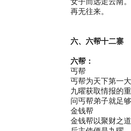
女子而远走云南
再无往来。
六、六帮十二寨
六帮：
丐帮
丐帮为天下第一
九曜获取情报的
问丐帮弟子就足
金钱帮
金钱帮以聚财之
后主使便是九曜