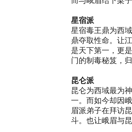
而与峨眉结下梁
星宿派
星宿毒王鼎为西
鼎夺取性命。让
是天下第一，更
门的制毒秘笈，
昆仑派
昆仑为西域最为
一。而如今却因
眉派弟子在拜访
斗。也让峨眉与