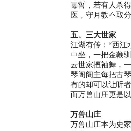
毒誓，若有人杀
医，守月教不取
五、三大世家
江湖有传：“西江
中坐，一把金鞭驯
云世家擅袖舞，
琴阁阁主每把古
有的却可以让听
而万兽山庄更是
万兽山庄
万兽山庄本为史