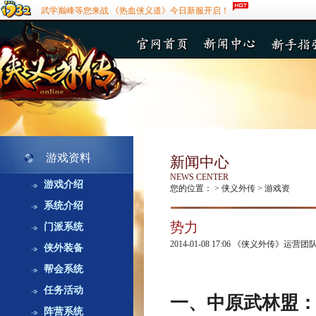
武学巅峰等您来战 《热血侠义道》今日新服开启！
游戏资料
新闻中心
NEWS CENTER
游戏介绍
您的位置：
>
侠义外传
>
游戏资
系统介绍
势力
门派系统
2014-01-08 17:06
《侠义外传》运营团
侠外装备
帮会系统
任务活动
一、中原武林盟
阵营系统