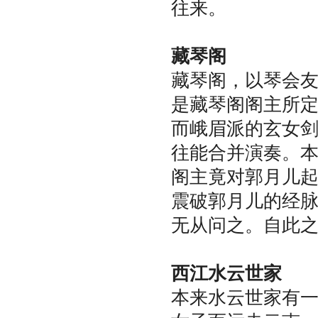
往来。
藏琴阁
藏琴阁，以琴会友
是藏琴阁阁主所
而峨眉派的玄女
往能合并演奏。
阁主竟对郭月儿
震破郭月儿的经
无从问之。自此
西江水云世家
本来水云世家有