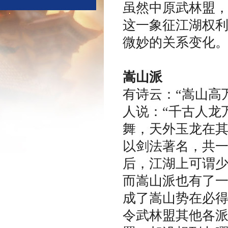
虽然中原武林盟
这一象征江湖权
微妙的关系变化
嵩山派
有诗云：“嵩山高
人说：“千古人龙
舞，天外
玉龙
在其
以剑法著名，共
后，江湖上可谓
而嵩山派也有了
成了嵩山势在必
令武林盟其他各