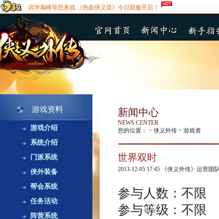
武学巅峰等您来战 《热血侠义道》今日新服开启！
游戏资料
新闻中心
NEWS CENTER
游戏介绍
您的位置：
>
侠义外传
>
游戏资
系统介绍
世界双时
门派系统
2013-12-05 17:45
《侠义外传》运营团
侠外装备
帮会系统
参与人数：不限
任务活动
参与等级：不限
阵营系统